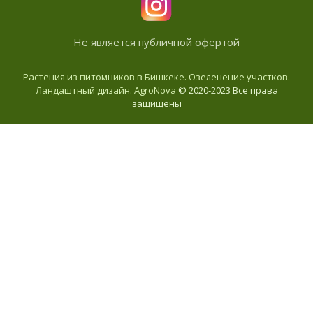
Не является публичной офертой
Растения из питомников в Бишкеке. Озеленение участков.
Ландаштный дизайн. AgroNova
© 2020-2023 Все права
защищены