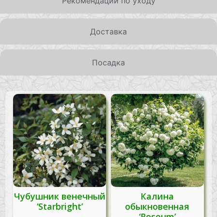
Рекомендации по уходу
Доставка
Посадка
Чубушник венечный
Калина
‘Starbright’
обыкновенная
‘Roseum’