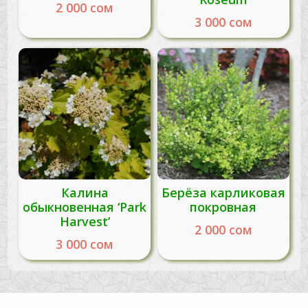
2 000
сом
3 000
сом
Калина
Берёза карликовая
обыкновенная ‘Park
покровная
Harvest’
2 000
сом
3 000
сом