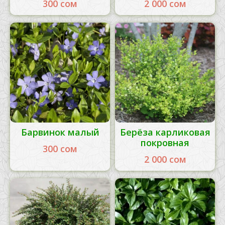
300
сом
2 000
сом
Барвинок малый
Берёза карликовая
покровная
300
сом
2 000
сом