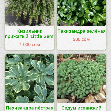
Кизильник
Пахизандра зелёная
прижатый ‘Little Gem’
500
сом
1 000
сом
Пахизандра пёстрая
Седум испанский