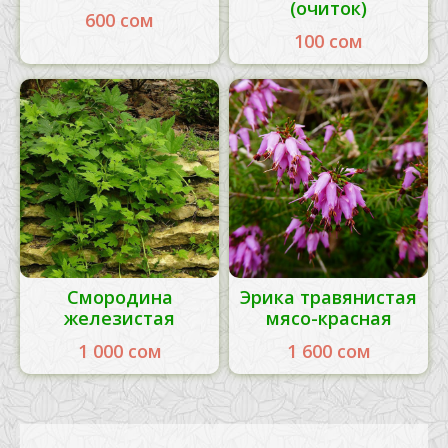
(очиток)
600
сом
100
сом
Смородина
Эрика травянистая
железистая
мясо-красная
1 000
сом
1 600
сом