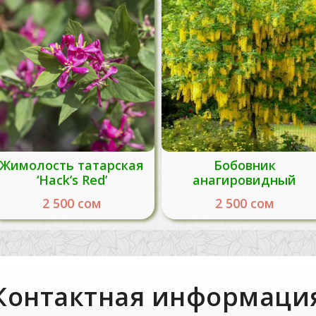
Жимолость татарская
Бобовник
‘Hack’s Red’
анагировидный
2 500
сом
2 500
сом
Контактная информаци