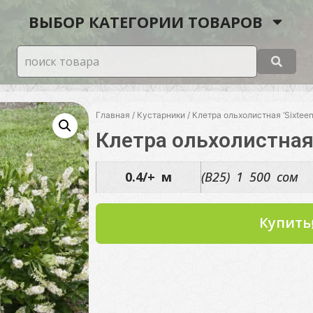
ВЫБОР КАТЕГОРИИ ТОВАРОВ
Главная
/
Кустарники
/ Клетра ольхолистная ‘Sixteen
Клетра ольхолистная ‘
0.4/+ м
(B25) 1 500 сом
Купить