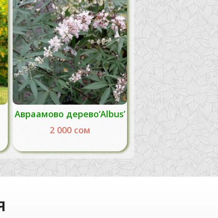
Авраамово дерево‘Albus’
2 000
сом
я