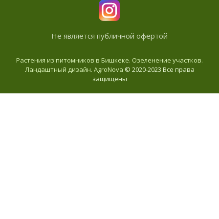
Не является публичной офертой
Растения из питомников в Бишкеке. Озеленение участков.
Ландаштный дизайн. AgroNova
© 2020-2023 Все права
защищены