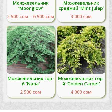
Можжевельник
Можжевельник
‘Moonglow’
средний ‘Mint Julep’
2 500
сом
–
6 900
сом
3 000
сом
Можжевельник гор-
Можжевельник гор-
й ‘Nana’
й ‘Golden Carpet’
2 500
сом
4 000
сом