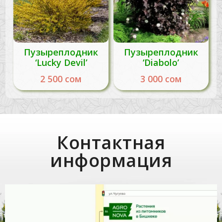
Пузыреплодник
Пузыреплодник
‘Lucky Devil’
‘Diabolo’
2 500
сом
3 000
сом
Контактная
информация