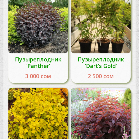
Пузыреплодник
Пузыреплодник
‘Panther’
‘Dart’s Gold’
3 000
сом
2 500
сом