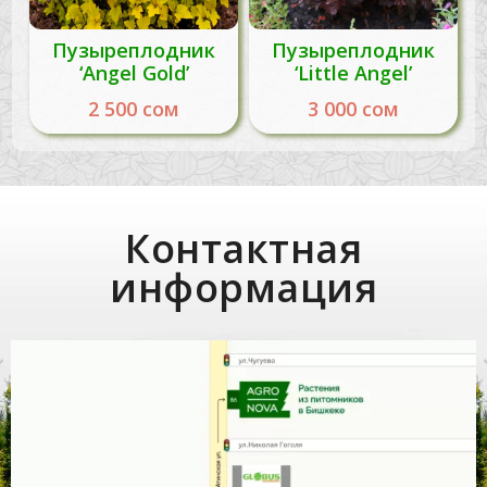
Пузыреплодник
Пузыреплодник
‘Angel Gold’
‘Little Angel’
2 500
сом
3 000
сом
Контактная
информация