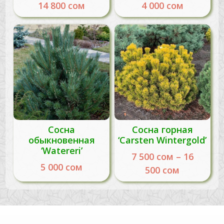
14 800
сом
4 000
сом
Сосна
Сосна горная
обыкновенная
‘Carsten Wintergold’
‘Watereri’
7 500
сом
–
16
5 000
сом
500
сом