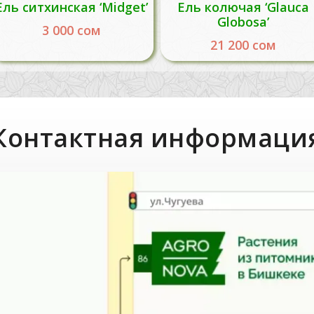
Ель ситхинская ‘Midget’
Ель колючая ‘Glauca
Globosa’
3 000
сом
21 200
сом
Контактная информаци