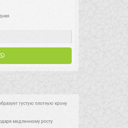
дная
 образует густую плотную крону
годаря медленному росту