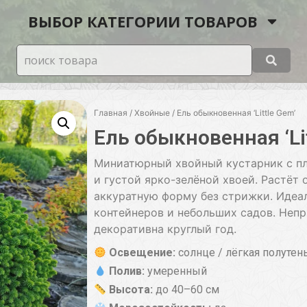
ВЫБОР КАТЕГОРИИ ТОВАРОВ
Главная
/
Хвойные
/ Ель обыкновенная ‘Little Gem’
Ель обыкновенная ‘Lit
Миниатюрный хвойный кустарник с п
и густой ярко-зелёной хвоей. Растёт 
аккуратную форму без стрижки. Идеал
контейнеров и небольших садов. Непр
декоративна круглый год.
Освещение:
солнце / лёгкая полутен
Полив:
умеренный
Высота:
до 40–60 см