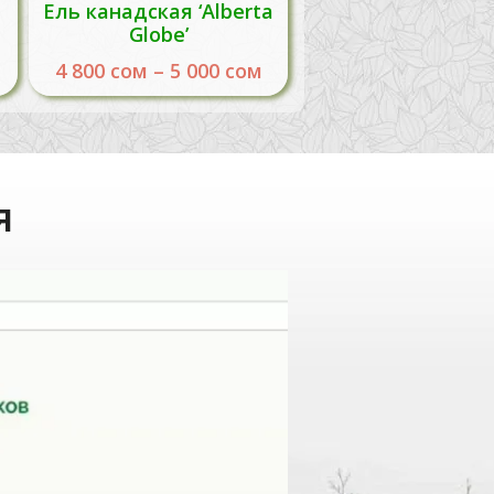
Ель канадская ‘Alberta
Globe’
4 800
сом
–
5 000
сом
я