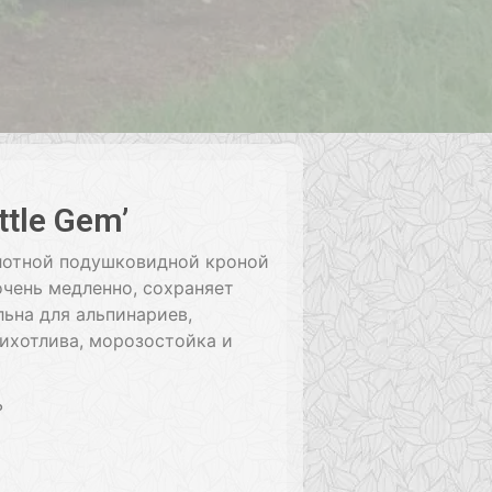
tle Gem’
лотной подушковидной кроной
очень медленно, сохраняет
ьна для альпинариев,
ихотлива, морозостойка и
ь