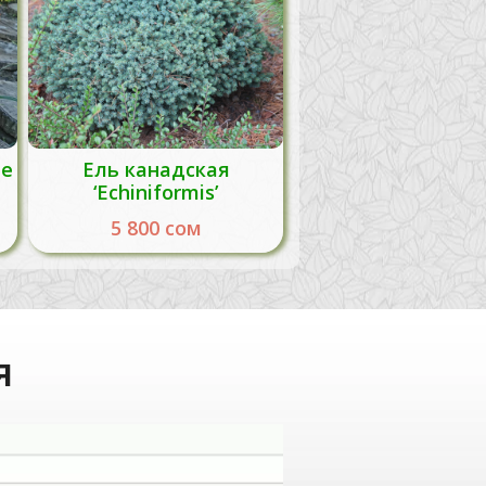
le
Ель канадская
‘Echiniformis’
5 800
сом
я