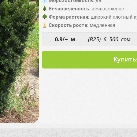
Морозостойкость:
да
Вечнозелёность:
вечнозелёное
Форма растения:
широкий плотный к
Скорость роста:
медленная
0.9/+ м
(B25) 6 500 сом
Купить