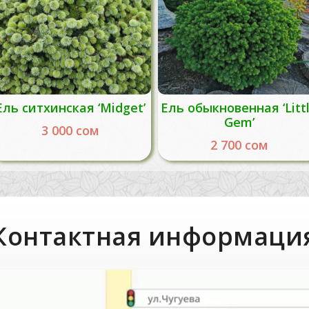
Ель ситхинская ‘Midget’
Ель обыкновенная ‘Litt
Gem’
3 000
сом
2 700
сом
Контактная информаци