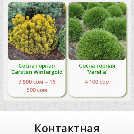
Сосна горная
Сосна горная
‘Carsten Wintergold’
‘Varella’
7 500
сом
–
16
4 100
сом
500
сом
Контактная