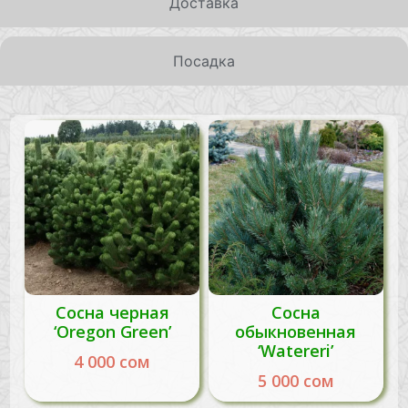
Доставка
Посадка
Сосна черная
Сосна
‘Oregon Green’
обыкновенная
‘Watereri’
4 000
сом
5 000
сом