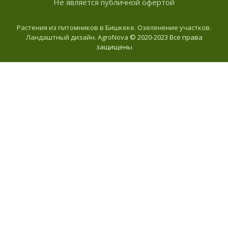
Не является публичной офертой
Растения из питомников в Бишкеке. Озеленение участков.
Ландаштный дизайн. AgroNova
© 2020-2023 Все права
защищены