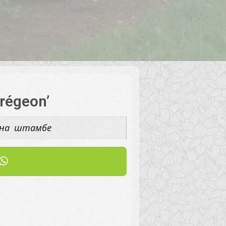
régeon’
м на штамбе