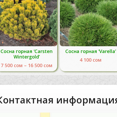
Сосна горная ‘Carsten
Сосна горная ‘Varella’
Wintergold’
4 100
сом
7 500
сом
–
16 500
сом
Контактная информаци