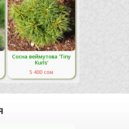
Сосна веймутова ‘Tiny
Kurls’
5 400
сом
я