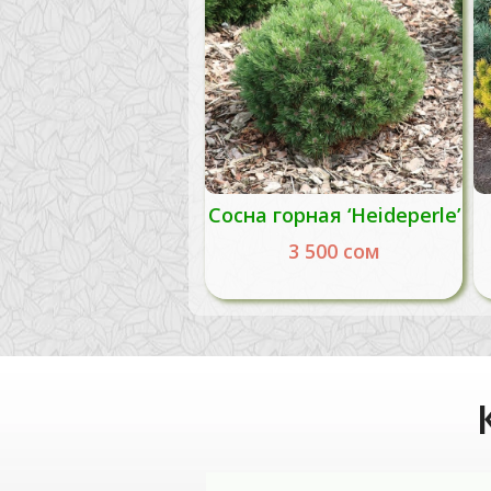
Сосна горная ‘Heideperle’
3 500
сом